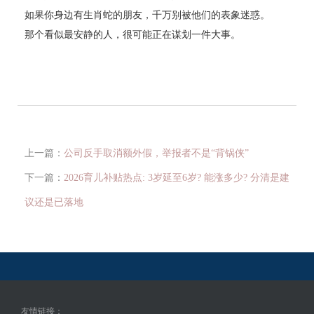
如果你身边有生肖蛇的朋友，千万别被他们的表象迷惑。
那个看似最安静的人，很可能正在谋划一件大事。
上一篇：
公司反手取消额外假，举报者不是“背锅侠”
下一篇：
2026育儿补贴热点: 3岁延至6岁? 能涨多少? 分清是建
议还是已落地
友情链接：