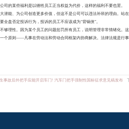
公司的某些福利是以牺牲员工正当权益为代价，这样的福利不要也罢。
潜能、为公司创造更多价值，但这不是公司可以违法补班的理由。站在
要全盘否定投诉行为，投诉的员工不应该成为“背锅侠”。
够理性。因为某个员工的问题惩罚所有员工，说明管理非常情绪化。这
个原则——凡事在劳动法和劳动合同框架内协商解决。法律法规是行事
生事故后外把手应能开启车门! 汽车门把手强制性国标征求意见稿发布