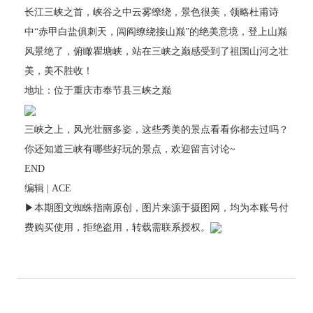
长江三峡之首，峡谷之中云雾缭绕，景色很美，领略杜甫诗
中“赤甲白盐俱刺天，闾阎缭绕接山巅”的绝美意境，登上山巅
风景绝了，俯瞰瞿塘峡，站在三峡之巅感受到了祖国山河之壮
美，美不胜收！
地址：位于重庆市奉节县三峡之巅
三峡之上，风光壮丽多姿，这些秀美的景点看看你都去过吗？
你还知道三峡有哪些好玩的景点，欢迎留言讨论~
END
编辑 | ACE
▶本期图文蜘蛛指南原创，图片来源于摄图网，均为本账号付
费购买使用，拒绝盗用，转载需联系授权。