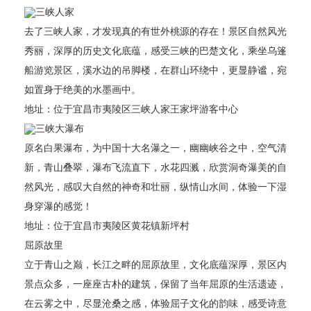
三峡人家
去了三峡人家，才发现真的有世外桃源的存在！景区自然风光
秀丽，深厚的历史文化底蕴，感受三峡的巴楚文化，乘坐乌篷
船游览景区，溪水边的吊脚楼，在群山环绕中，更显静谧，宛
如置身于绝美的水墨画中。
地址：位于宜昌市夷陵区三峡人家王家坪游客中心
三峡大瀑布
原名白果瀑布，为中国十大名瀑之一，幽幽峡谷之中，空气清
新，青山叠翠，瀑布飞流直下，水花四溅，欣赏洞奇瀑美的自
然风光，感叹大自然的神奇和壮丽，纵情山水间，体验一下湿
身穿瀑的感觉！
地址：位于宜昌市夷陵区黄花镇新坪村
屈原故里
立于青山之巅，长江之畔的屈原故里，文化底蕴深厚，景区内
景点众多，一座座古朴的建筑，保留了当年屈原的生活遗迹，
在云雾之中，尽显沧桑之感，体验屈子文化的韵味，感受诗意