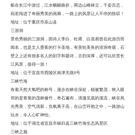
船在长江中游过，江水蜿蜒曲折，两边山峰林立，千姿百态，
宛若闯进了奇丽秀美的画廊，一路上的风景让人不停的惊叹！
地址：位于重庆市巫山县
三游洞
景色秀丽的三游洞，因诗人李白、杜甫、白居易曾在此游历而
闻名，也是文人墨客的打卡圣地，有美轮美奂的溶洞奇观，石
壁之上还有很多名人的刻字和题诗，古韵深厚，还可以欣赏长
江风景，值得一游！
地址：位于宜昌市西陵区南津关路8号
三峡竹海
有着天然大氧吧的称号，漫步在峡谷深处，植被繁茂，映入眼
帘的是青葱的茂林修竹，奇石遍布，清澈见底的溪流，峡谷风
光秀美，空气清新，负氧离子高，在山峦环抱之中，一路游山
玩水，令人心旷神怡。
地址：位于湖北省宜昌市秭归县三峡竹海生态风景区
三峡之巅