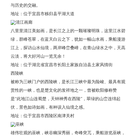
与历史的交融。
地址：位于宜昌市秭归县平湖大道
清江画廊
八里里清江美如画，是长江之上的一颗璀璨明珠，这里江水碧
绿，群峰苍翠，在蓝天白云之下，犹如一幅山水画，乘船漫游
江上，探访山水仙境，两岸峰峦叠嶂，在青山绿水之中，天高
云淡，将大好河山一览无余！
地址：位于湖北省宜昌市长阳土家族自治县土家风情街
西陵峡
被称为三峡门户的西陵峡，是长江三峡中最为险峻、最具有观
赏性的一峡，也是楚文化的发祥地之一，曾被欧阳修称赞
是“此地江山连蜀楚，天钟神秀在西陵”，翠绿的山峦连绵起
伏，景色如诗如画，有种误入仙境之感。
地址：位于宜昌市西陵区南津关村
巫峡
雄伟壮观的巫峡，峡谷幽深秀丽，奇峰突兀，乘船游览巫峡，