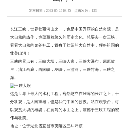
发布日期：2025-05-25 03:45 点击次数：133
长江三峡，世界壮丽河山之一，也是中国秀丽的自然奇观，是
大自然的杰作，也蕴藏着悠久的历史文化。总要去一次三峡，
看看大自然的鬼斧神工，置身于壮阔的大自然中，领略祖国的
壮美山河！
三峡的景点有：三峡大坝，三峡人家，三峡大瀑布，屈原故
里，清江画廊，西陵峡，巫峡，三游洞，三峡竹海，三峡之
巅。
三峡大坝
这是世界上最大的水利工程，巍然屹立在雄浑的长江之上，十
分壮观，是大国重器，也是我们中国的骄傲。站在观景台，可
以观赏大坝的雄姿，在宽阔的水面之上，震撼于三峡工程的宏
伟与壮美。
地址：位于湖北省宜昌市夷陵区三斗坪镇